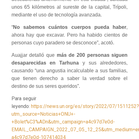
unos 65 kilómetros al sureste de la capital, Trípoli,
mediante el uso de tecnología avanzada.
“
No sabemos cuántos cuerpos pueda haber
,
ahora hay que excavar. Pero ha habido cientos de
personas cuyo paradero se desconoce”, acotó.
Auajjar detalló que
más de 200 personas siguen
desaparecidas en Tarhuna
y sus alrededores,
causando “una angustia incalculable a sus familias,
que tienen derecho a saber la verdad sobre el
destino de sus seres queridos”.
Para seguir
leyendo:
https://news.un.org/es/story/2022/07/1511252?
utm_source=Noticias+ONU+-
+Bolet%C3%ADn&utm_campaign=a4c97d7e0d-
EMAIL_CAMPAIGN_2022_07_05_12_25&utm_medium=ema
a4c97d7e0d-107414034