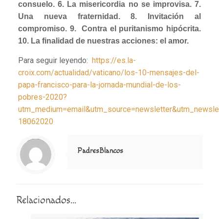
consuelo. 6. La misericordia no se improvisa. 7.
Una nueva fraternidad. 8. Invitación al
compromiso. 9. Contra el puritanismo hipócrita.
10. La finalidad de nuestras acciones: el amor.
Para seguir leyendo:
https://es.la-
croix.com/actualidad/vaticano/los-10-mensajes-del-
papa-francisco-para-la-jornada-mundial-de-los-
pobres-2020?
utm_medium=email&utm_source=newsletter&utm_newslet
18062020
Notice
: Trying to access array offset on value of type null in
/home/misioner/public_html/padresblancos/themes/betheme/includes/content-single.php
on line
286
PadresBlancos
Relacionados...