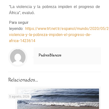
“La violencia y la pobreza impiden el progreso de
África”, evaluó.
Para seguir
leyendo:
https://www.trt.net.tr/espanol/mundo/2020/05/2
violencia-y-la-pobreza-impiden-el-progreso-de-
africa-1423614
Notice
: Trying to access array offset on value of type null in
/home/misioner/public_html/padresblancos/themes/betheme/includes/content-single.php
on line
286
PadresBlancos
Relacionados...
5 agosto, 2026