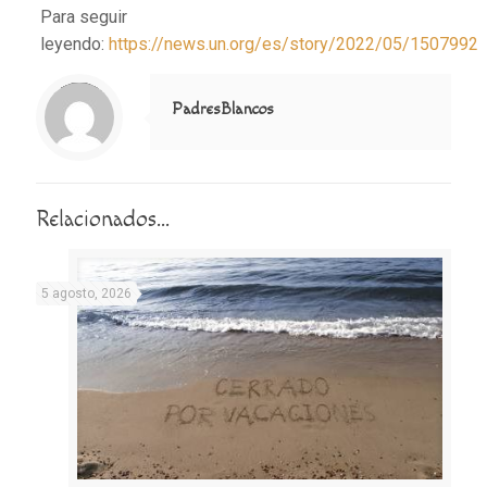
Para seguir
leyendo:
https://news.un.org/es/story/2022/05/1507992
Notice
: Trying to access array offset on value of type null in
/home/misioner/public_html/padresblancos/themes/betheme/includes/content-single.php
on line
286
PadresBlancos
Relacionados...
5 agosto, 2026