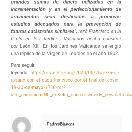
grandes sumas de dinero utilizadas en la
incrementación y en el perfeccionamiento de
armamentos sean destinadas a promover
estudios adecuados para la prevención de
futuras catástrofes similares
”, rezó Francisco en la
Gruta en los Jardines Vaticanos hecha construir
por
León XIII. En los Jardines Vaticanos se erigió
una réplica de la Virgen de Lourdes en el año 1902.
Para seguir
leyendo:
https://es.aleteia.org/2020/05/26/reza-el-
rosario-con-el-papa-francisco-por-el-final-del-covid-
19-30-de-mayo-1730-hr/?
utm_campaign=NL_es&utm_source=weekly_newsletter&
Notice
: Trying to access array offset on value of type null in
/home/misioner/public_html/padresblancos/themes/betheme/includes/content-single.php
on line
286
PadresBlancos