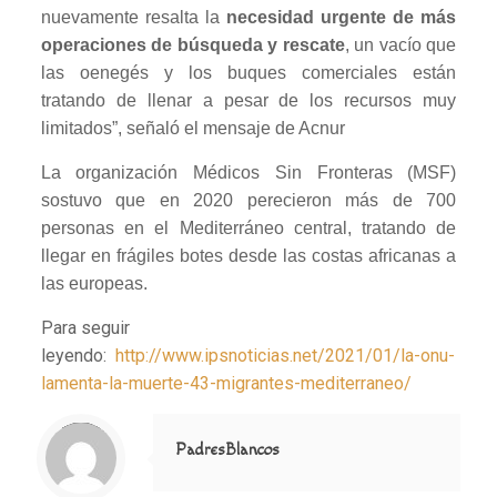
nuevamente resalta la
necesidad urgente de más
operaciones de búsqueda y rescate
, un vacío que
las oenegés y los buques comerciales están
tratando de llenar a pesar de los recursos muy
limitados”, señaló el mensaje de Acnur
La organización Médicos Sin Fronteras (MSF)
sostuvo que en 2020 perecieron más de 700
personas en el Mediterráneo central, tratando de
llegar en frágiles botes desde las costas africanas a
las europeas.
Para seguir
leyendo:
http://www.ipsnoticias.net/2021/01/la-onu-
lamenta-la-muerte-43-migrantes-mediterraneo/
Notice
: Trying to access array offset on value of type null in
/home/misioner/public_html/padresblancos/themes/betheme/includes/content-single.php
on line
286
PadresBlancos