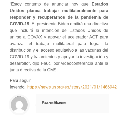
“Estoy contento de anunciar hoy que
Estados
Unidos planea trabajar multilateralmente para
responder y recuperarnos de la pandemia de
COVID-19
. El presidente Biden emitirá una directiva
que incluirá la intención de Estados Unidos de
unirse a COVAX y apoyar el acelerador ACT para
avanzar el trabajo multilateral para lograr la
distribución y el acceso equitativo a las vacunas del
COVID-19 y tratamientos y apoyar la investigación y
desarrollo”, dijo Fauci por videoconferencia ante la
junta directiva de la OMS.
Para seguir
leyendo:
https://news.un.org/es/story/2021/01/1486942
Notice
: Trying to access array offset on value of type null in
/home/misioner/public_html/padresblancos/themes/betheme/includes/content-single.php
on line
286
PadresBlancos