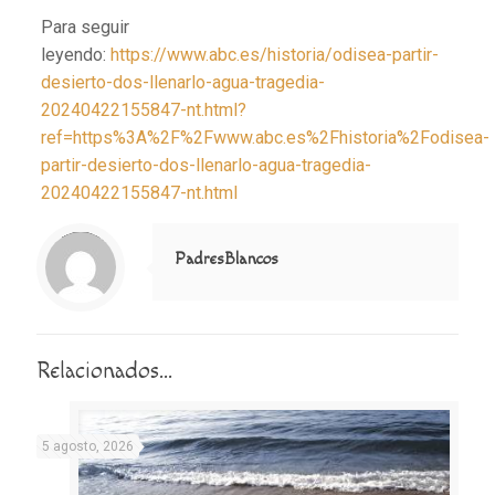
Para seguir
leyendo:
https://www.abc.es/historia/odisea-partir-
desierto-dos-llenarlo-agua-tragedia-
20240422155847-nt.html?
ref=https%3A%2F%2Fwww.abc.es%2Fhistoria%2Fodisea-
partir-desierto-dos-llenarlo-agua-tragedia-
20240422155847-nt.html
Notice
: Trying to access array offset on value of type null in
/home/misioner/public_html/padresblancos/themes/betheme/includes/content-single.php
on line
286
PadresBlancos
Relacionados...
5 agosto, 2026