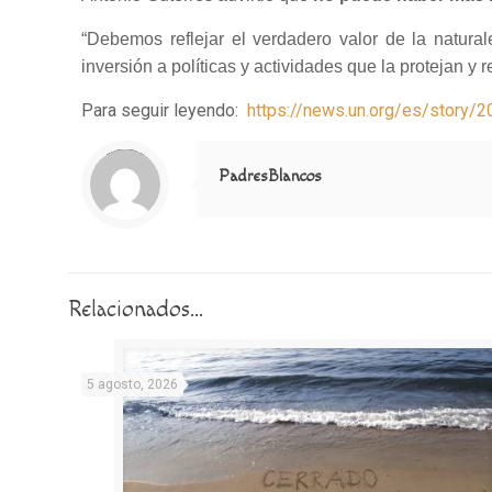
“Debemos reflejar el verdadero valor de la natur
inversión a políticas y actividades que la protejan y r
Para seguir leyendo:
https://news.un.org/es/story
Notice
: Trying to access array offset on value of type null in
/home/misioner/public_html/padresblancos/themes/betheme/includes/content-single.php
on line
286
PadresBlancos
Relacionados...
5 agosto, 2026