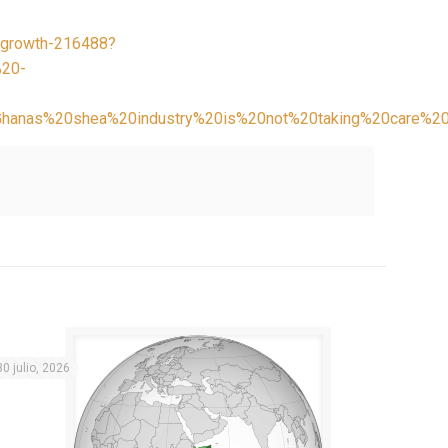
s-growth-216488?
20-
Ghanas%20shea%20industry%20is%20not%20taking%20care%
30 julio, 2026