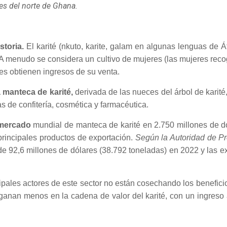
res del norte de Ghana.
storia.
El karité (nkuto, karite, galam en algunas lenguas de Á
s. A menudo se considera un cultivo de mujeres (las mujeres recog
es obtienen ingresos de su venta.
 manteca de karité,
derivada de las nueces del árbol de karité
s de confitería, cosmética y farmacéutica.
 mercado
mundial de manteca de karité en 2.750 millones de d
principales productos de exportación.
Según la Autoridad de P
 de 92,6 millones de dólares (38.792 toneladas) en 2022 y las e
ncipales actores de este sector no están cosechando los benefic
 ganan menos en la cadena de valor del karité, con un ingres