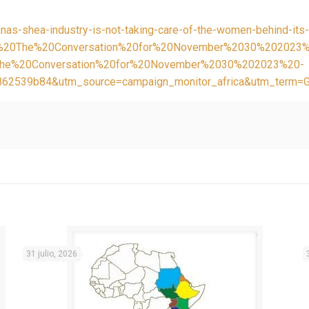
anas-shea-industry-is-not-taking-care-of-the-women-behind-it
m%20The%20Conversation%20for%20November%2030%202023%
The%20Conversation%20for%20November%2030%202023%20-
2539b84&utm_source=campaign_monitor_africa&utm_term=
31 julio, 2026