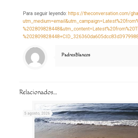
Para seguir leyendo:
https://theconversation.com/gh
utm_medium=email&utm_campaign=Latest%20fro
%202809828448&utm_content=Latest%20from%20
%202809828448+CID_326360da605dcc83d39799886
Notice
: Trying to access array offset on value of type null in
/home/misioner/public_html/padresblancos/themes/betheme/includes/content-single.php
on line
286
PadresBlancos
Relacionados...
5 agosto, 2026