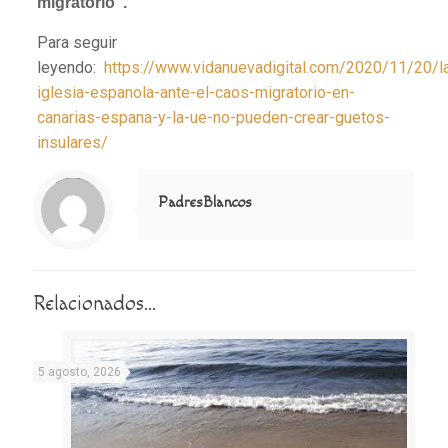
migratorio”.
Para seguir
leyendo:
https://www.vidanuevadigital.com/2020/11/20/l
iglesia-espanola-ante-el-caos-migratorio-en-
canarias-espana-y-la-ue-no-pueden-crear-guetos-
insulares/
Notice
: Trying to access array offset on value of type null in
/home/misioner/public_html/padresblancos/themes/betheme/includes/content-single.php
on line
286
PadresBlancos
Relacionados...
5 agosto, 2026