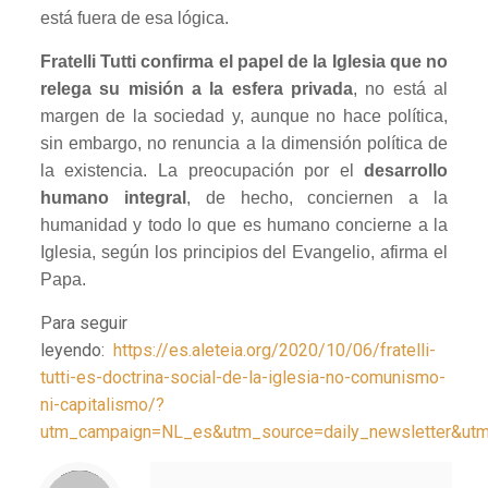
está fuera de esa lógica.
Fratelli Tutti confirma el papel de la Iglesia que no
relega su misión a la esfera privada
, no está al
margen de la sociedad y, aunque no hace política,
sin embargo, no renuncia a la dimensión política de
la existencia. La preocupación por el
desarrollo
humano integral
, de hecho, conciernen a la
humanidad y todo lo que es humano concierne a la
Iglesia, según los principios del Evangelio, afirma el
Papa.
Para seguir
leyendo:
https://es.aleteia.org/2020/10/06/fratelli-
tutti-es-doctrina-social-de-la-iglesia-no-comunismo-
ni-capitalismo/?
utm_campaign=NL_es&utm_source=daily_newsletter&ut
Notice
: Trying to access array offset on value of type null in
/home/misioner/public_html/padresblancos/themes/betheme/includes/content-single.php
on line
286