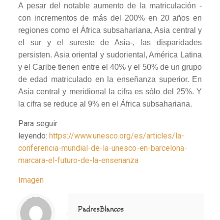
A pesar del notable aumento de la matriculación -
con incrementos de más del 200% en 20 años en
regiones como el África subsahariana, Asia central y
el sur y el sureste de Asia-, las disparidades
persisten. Asia oriental y sudoriental, América Latina
y el Caribe tienen entre el 40% y el 50% de un grupo
de edad matriculado en la enseñanza superior. En
Asia central y meridional la cifra es sólo del 25%. Y
la cifra se reduce al 9% en el África subsahariana.
Para seguir
leyendo:
https://www.unesco.org/es/articles/la-
conferencia-mundial-de-la-unesco-en-barcelona-
marcara-el-futuro-de-la-ensenanza
Imagen
Notice
: Trying to access array offset on value of type null in
/home/misioner/public_html/padresblancos/themes/betheme/includes/content-single.php
on line
286
PadresBlancos