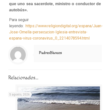
que uno sea sacerdote, ministro o conductor de
autobús».
Para seguir
leyendo:
https://www.religiondigital.org/espana/Juan-
Jose-Omella-persecucion-Iglesia-entrevista-
espana-virus-coronavirus_0_2214078594.html
Notice
: Trying to access array offset on value of type null in
/home/misioner/public_html/padresblancos/themes/betheme/includes/content-single.php
on line
286
PadresBlancos
Relacionados...
5 agosto, 2026