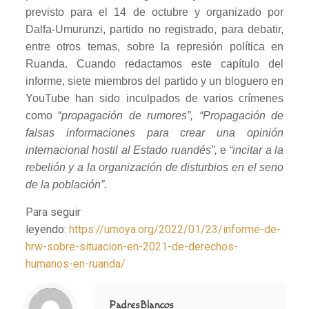
previsto para el 14 de octubre y organizado por
Dalfa-Umurunzi, partido no registrado, para debatir,
entre otros temas, sobre la represión política en
Ruanda. Cuando redactamos este capítulo del
informe, siete miembros del partido y un bloguero en
YouTube han sido inculpados de varios crímenes
como “
propagación de rumores”, “Propagación de
falsas informaciones para crear una opinión
internacional hostil al Estado ruandés”,
e
“incitar a la
rebelión y a la organización de disturbios en el seno
de la población”.
Para seguir
leyendo:
https://umoya.org/2022/01/23/informe-de-
hrw-sobre-situacion-en-2021-de-derechos-
humanos-en-ruanda/
Notice
: Trying to access array offset on value of type null in
/home/misioner/public_html/padresblancos/themes/betheme/includes/content-single.php
on line
286
PadresBlancos