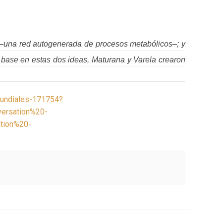
ón –una red autogenerada de procesos metabólicos–; y
 base en estas dos ideas, Maturana y Varela crearon
mundiales-171754?
rsation%20-
tion%20-