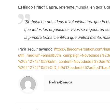
El físico Fritjof Capra,
referente mundial en teoría de
“Se basa en dos ideas revolucionarias: que la e
que todos los organismos vivos se regeneran con
la primera teoría científica que unifica mente, mate
Para seguir leyendo:
https://theconversation.com/hu
utm_medium=email&utm_campaign=Novedades%20
%202127421059&utm_content=Novedades%20del%
%202127421059+CID_b9d12ecded5452ad5ed1bac4
Notice
: Trying to access array offset on value of type null in
/home/misioner/public_html/padresblancos/themes/betheme/includes/content-single.php
on line
286
PadresBlancos