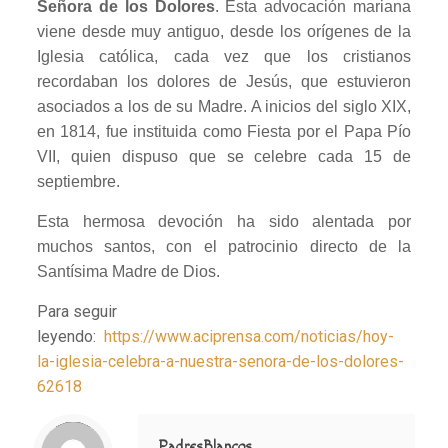
Señora de los Dolores
. Esta advocación mariana
viene desde muy antiguo, desde los orígenes de la
Iglesia católica, cada vez que los cristianos
recordaban los dolores de Jesús, que estuvieron
asociados a los de su Madre. A inicios del siglo XIX,
en 1814, fue instituida como Fiesta por el Papa Pío
VII, quien dispuso que se celebre cada 15 de
septiembre.
Esta hermosa devoción ha sido alentada por
muchos santos, con el patrocinio directo de la
Santísima Madre de Dios.
Para seguir
leyendo:
https://www.aciprensa.com/noticias/hoy-
la-iglesia-celebra-a-nuestra-senora-de-los-dolores-
62618
Notice
: Trying to access array offset on value of type null in
/home/misioner/public_html/padresblancos/themes/betheme/includes/content-single.php
on line
286
PadresBlancos