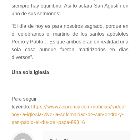
siempre hay equilibrio. Así lo aclara San Agustín en
uno de sus sermones:
“El día de hoy es para nosotros sagrado, porque en
él celebramos el martirio de los santos apóstoles
Pedro y Pablo… Es que ambos eran en realidad una
sola cosa aunque fueran martirizados en días
diversos”.
Una sola Iglesia
Para seguir
leyendo:
https://www.aciprensa.com/noticias/video-
hoy-la-iglesia-vive-la-solemnidad-de-san-pedro-y-
san-pablo-el-dia-del-papa-89316
Notice
: Trying to access array offset on value of type null in
/home/misioner/public_html/padresblancos/themes/betheme/includes/content-single.php
on line
286