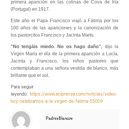
primera aparición en las colinas de Cova de Iría
(Portugal) en 1917.
Este año el Papa Francisco viajó a Fátima por los
100 años de las apariciones y la canonización de
los pastorcitos Francisco y Jacinta Marto.
“No tengáis miedo. No os hago daño”,
dijo la
Virgen María el día de la primera aparición a Lucía,
Jacinta y Francisco, los niños pastores que
contemplaban a una señora vestida de blanco, más
brillante que el sol.
Para seguir
leyendo:
https://www.aciprensa.com/noticias/video-
hoy-celebramos-a-la-virgen-de-fatima-55039
Notice
: Trying to access array offset on value of type null in
/home/misioner/public_html/padresblancos/themes/betheme/includes/content-single.php
on line
286
PadresBlancos