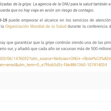
izadas de la gripe. La agencia de la ONU para la salud también 
uerda que no hay viaje en avión sin riesgo de contagio.
D-19
puede empeorar el alcance en los servicios de atención
e la
Organización Mundial de la Salud
durante la conferencia d
 que garantizar que la gripe continúe siendo una de las princ
ferio sur, y añadió que cada año se vacunan más de 500 millon
y/2020/06/1476032?utm_source=Noticias+ONU+-+Bolet%C3%A
=email&utm_term=0_e7f6cb3d3c-f4e4861360-107414034