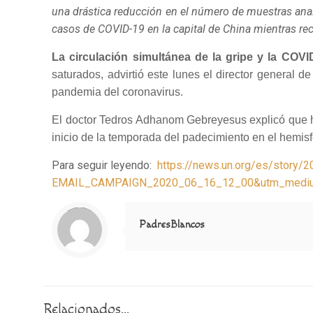
una drástica reducción en el número de muestras anal
casos de COVID-19 en la capital de China mientras rec
La circulación simultánea de la gripe y la COVI
saturados, advirtió este lunes el director general d
pandemia del coronavirus.
El doctor Tedros Adhanom Gebreyesus explicó que hay
inicio de la temporada del padecimiento en el hemis
Para seguir leyendo:
https://news.un.org/es/stor
EMAIL_CAMPAIGN_2020_06_16_12_00&utm_medium
Notice
: Trying to access array offset on value of type null in
/home/misioner/public_html/padresblancos/themes/betheme/includes/content-single.php
on line
286
PadresBlancos
Relacionados...