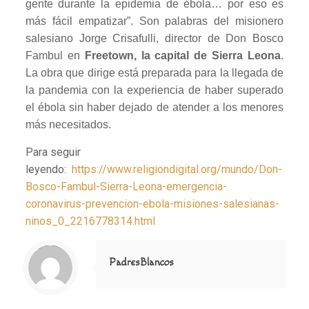
gente durante la epidemia de ébola… por eso es
más fácil empatizar”. Son palabras del misionero
salesiano Jorge Crisafulli, director de Don Bosco
Fambul en
Freetown, la capital de Sierra Leona
.
La obra que dirige está preparada para la llegada de
la pandemia con la experiencia de haber superado
el ébola sin haber dejado de atender a los menores
más necesitados.
Para seguir
leyendo:
https://www.religiondigital.org/mundo/Don-
Bosco-Fambul-Sierra-Leona-emergencia-
coronavirus-prevencion-ebola-misiones-salesianas-
ninos_0_2216778314.html
Notice
: Trying to access array offset on value of type null in
/home/misioner/public_html/padresblancos/themes/betheme/includes/content-single.php
on line
286
PadresBlancos