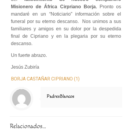
Misionero de África Cirpriano Borja.
Pronto os
mandaré en un “Noticiario” información sobre el
funeral por su eterno descanso. Nos unimos a sus
familiares y amigos en su dolor por la despedida
final de Cipriano y en la plegaria por su eterno
descanso.
Un fuerte abrazo.
Jesús Zubiría
BORJA CASTAÑAR CIPRIANO (1)
Notice
: Trying to access array offset on value of type null in
/home/misioner/public_html/padresblancos/themes/betheme/includes/content-single.php
on line
286
PadresBlancos
Relacionados...