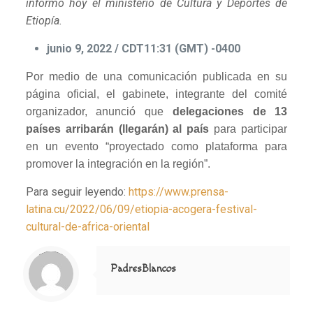
informó hoy el ministerio de Cultura y Deportes de
Etiopía.
junio 9, 2022 /
CDT11:31 (GMT) -0400
Por medio de una comunicación publicada en su
página oficial, el gabinete, integrante del comité
organizador, anunció que
delegaciones de 13
países arribarán (llegarán) al país
para participar
en un evento “proyectado como plataforma para
promover la integración en la región”.
Para seguir leyendo:
https://www.prensa-
latina.cu/2022/06/09/etiopia-acogera-festival-
cultural-de-africa-oriental
Notice
: Trying to access array offset on value of type null in
/home/misioner/public_html/padresblancos/themes/betheme/includes/content-single.php
on line
286
PadresBlancos