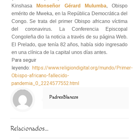
Kinshasa
Monseñor Gérard Mulumba
, Obispo
emérito de Mweka, en la República Democrática del
Congo. Se trata del primer Obispo africano víctima
del coronavirus. La Conferencia Episcopal
Congoleña dio la noticia a través de su página Web.
El Prelado, que tenía 82 años, había sido ingresado
en una clínica de la capital unos días antes.
Para seguir
leyendo:
https://www.religiondigital.org/mundo/Primer-
Obispo-africano-fallecido-
pandemia_0_2224577552.html
Notice
: Trying to access array offset on value of type null in
/home/misioner/public_html/padresblancos/themes/betheme/includes/content-single.php
on line
286
PadresBlancos
Relacionados...