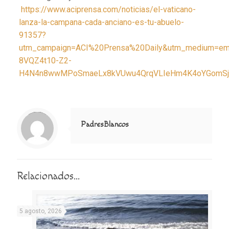
https://www.aciprensa.com/noticias/el-vaticano-
lanza-la-campana-cada-anciano-es-tu-abuelo-
91357?
utm_campaign=ACI%20Prensa%20Daily&utm_medium=em
8VQZ4t10-Z2-
H4N4n8wwMPoSmaeLx8kVUwu4QrqVLIeHm4K4oYGomSjXyI
Notice
: Trying to access array offset on value of type null in
/home/misioner/public_html/padresblancos/themes/betheme/includes/content-single.php
on line
286
PadresBlancos
Relacionados...
5 agosto, 2026