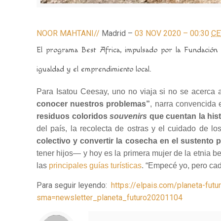
NOOR MAHTANI//
Madrid
–
03 NOV 2020 – 00:30
CE
El programa Best Africa, impulsado por la Fundación
igualdad y el emprendimiento local.
Para Isatou Ceesay, uno no viaja si no se acerca a
conocer nuestros problemas”
, narra convencida
residuos coloridos
souvenirs
que cuentan la his
del país, la recolecta de ostras y el cuidado de 
colectivo y convertir la cosecha en el sustento p
tener hijos― y hoy es la primera mujer de la etnia
las
principales guías turísticas
. “Empecé yo, pero ca
Para seguir leyendo:
https://elpais.com/planeta-fu
sma=newsletter_planeta_futuro20201104
Notice
: Trying to access array offset on value of type null in
/home/misioner/public_html/padresblancos/themes/betheme/includes/content-single.php
on line
286