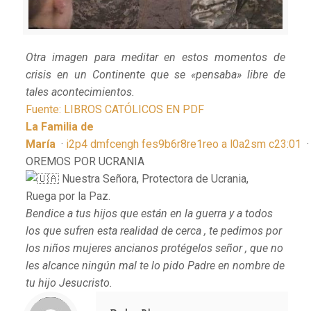
Otra imagen para meditar en estos momentos de
crisis en un Continente que se «pensaba» libre de
tales acontecimientos.
Fuente: LIBROS CATÓLICOS EN PDF
La Familia de
María
·
i
2
p
4
d
m
f
c
e
n
g
h
f
e
s
9
b
6
r
8
r
e
1
r
e
o
a
l
0
a
2
s
m
c
2
3
:
0
1
OREMOS POR UCRANIA
Nuestra Señora, Protectora de Ucrania,
Ruega por la Paz.
Bendice a tus hijos que están en la guerra y a todos
los que sufren esta realidad de cerca , te pedimos por
los niños mujeres ancianos protégelos señor , que no
les alcance ningún mal te lo pido Padre en nombre de
tu hijo
Jesucristo.
Notice
: Trying to access array offset on value of type null in
/home/misioner/public_html/padresblancos/themes/betheme/includes/content-single.php
on line
286