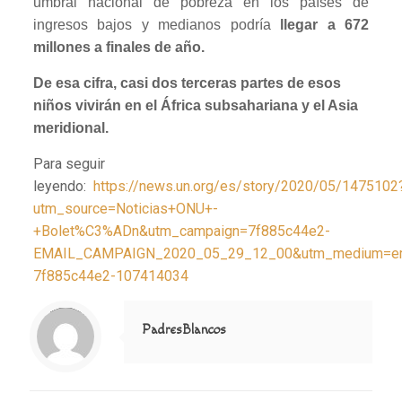
umbral nacional de pobreza en los países de
ingresos bajos y medianos podría
llegar a 672
millones a finales de año.
De esa cifra, casi dos terceras partes de esos
niños vivirán en el África subsahariana y el Asia
meridional.
Para seguir
leyendo:
https://news.un.org/es/story/2020/05/1475102
utm_source=Noticias+ONU+-
+Bolet%C3%ADn&utm_campaign=7f885c44e2-
EMAIL_CAMPAIGN_2020_05_29_12_00&utm_medium=ema
7f885c44e2-107414034
Notice
: Trying to access array offset on value of type null in
/home/misioner/public_html/padresblancos/themes/betheme/includes/content-single.php
on line
286
PadresBlancos