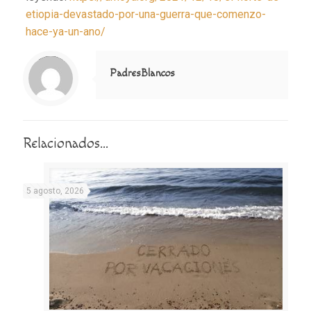
etiopia-devastado-por-una-guerra-que-comenzo-
hace-ya-un-ano/
Notice
: Trying to access array offset on value of type null in
/home/misioner/public_html/padresblancos/themes/betheme/includes/content-single.php
on line
286
PadresBlancos
Relacionados...
5 agosto, 2026