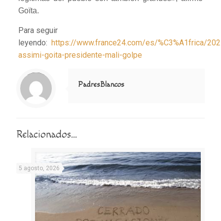
Goïta.
Para seguir
leyendo:
https://www.france24.com/es/%C3%A1frica/20
assimi-goita-presidente-mali-golpe
Notice
: Trying to access array offset on value of type null in
/home/misioner/public_html/padresblancos/themes/betheme/includes/content-single.php
on line
286
PadresBlancos
Relacionados...
5 agosto, 2026