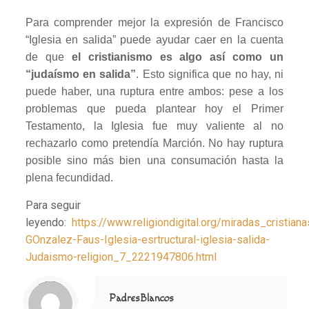
Para comprender mejor la expresión de Francisco
“Iglesia en salida” puede ayudar caer en la cuenta
de que
el cristianismo es algo así como un
“judaísmo en salida”
. Esto significa que no hay, ni
puede haber, una ruptura entre ambos: pese a los
problemas que pueda plantear hoy el Primer
Testamento, la Iglesia fue muy valiente al no
rechazarlo como pretendía Marción. No hay ruptura
posible sino más bien una consumación hasta la
plena fecundidad.
Para seguir
leyendo:
https://www.religiondigital.org/miradas_cristian
GOnzalez-Faus-Iglesia-esrtructural-iglesia-salida-
Judaismo-religion_7_2221947806.html
Notice
: Trying to access array offset on value of type null in
/home/misioner/public_html/padresblancos/themes/betheme/includes/content-single.php
on line
286
PadresBlancos