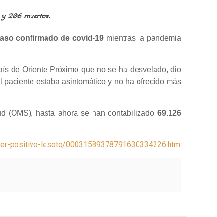
s y 206 muertos.
 caso confirmado de covid-19
mientras la pandemia
aís de Oriente Próximo que no se ha desvelado, dio
el paciente estaba asintomático y no ha ofrecido más
lud (OMS), hasta ahora se han contabilizado
69.126
primer-positivo-lesoto/00031589378791630334226.htm