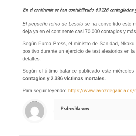
En el continente se han contabilizado 69.126 contagiados 
El pequeño reino de Lesoto
se ha convertido este 
deja ya en el continente casi 70.000 contagios y más
Según Euroa Press, el ministro de Sanidad, Nkaku 
positivo durante un ejercicio de test aleatorios en
detalles.
Según el último balance publicado este miércoles 
contagios y 2.386 víctimas mortales.
Para seguir leyendo:
https://www.lavozdegalicia.es
Notice
: Trying to access array offset on value of type null in
/home/misioner/public_html/padresblancos/themes/betheme/includes/content-single.php
on line
286
PadresBlancos