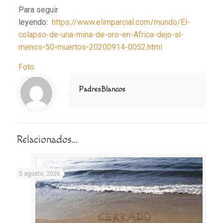
Para seguir
leyendo:
https://www.elimparcial.com/mundo/El-
colapso-de-una-mina-de-oro-en-Africa-dejo-al-
menos-50-muertos-20200914-0052.html
Foto
Notice
: Trying to access array offset on value of type null in
/home/misioner/public_html/padresblancos/themes/betheme/includes/content-single.php
on line
286
PadresBlancos
Relacionados...
5 agosto, 2026