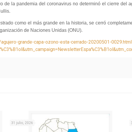
o de la pandemia del coronavirus no determinó el cierre del a
llis.
istrado como el más grande en la historia, se cerró completam
rganización de Naciones Unidas (ONU).
s/agujero-grande-capa-ozono-esta-cerrado-20200501-0029.html
a%C3%B1ol&utm_campaign=NewsletterEspa%C3%B1ol&utm_co
31 julio, 2026