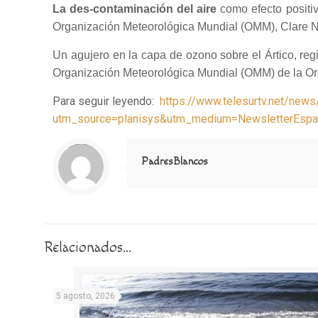
La
des-contaminación
del aire
como efecto positiv
Organización Meteorológica Mundial (OMM), Clare Nu
Un agujero en la capa de ozono sobre el Ártico, reg
Organización Meteorológica Mundial (OMM) de la O
Para seguir leyendo:
https://www.telesurtv.net/new
utm_source=planisys&utm_medium=NewsletterEsp
Notice
: Trying to access array offset on value of type null in
/home/misioner/public_html/padresblancos/themes/betheme/includes/content-single.php
on line
286
PadresBlancos
Relacionados...
5 agosto, 2026