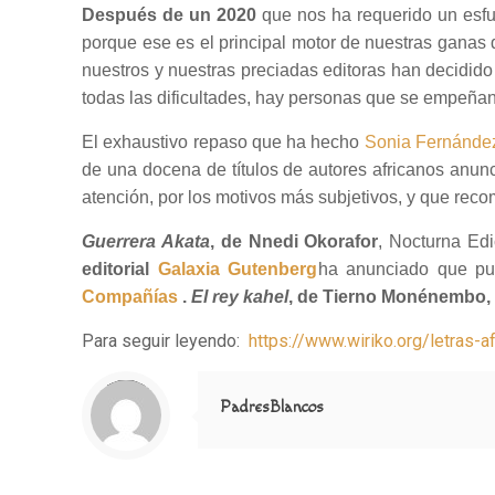
Después de un 2020
que nos ha requerido un esfu
porque ese es el principal motor de nuestras gana
nuestros y nuestras preciadas editoras han decidid
todas las dificultades, hay personas que se empeñan,
El exhaustivo repaso que ha hecho
Sonia Fernández 
de una docena de títulos de autores africanos an
atención, por los motivos más subjetivos, y que re
Guerrera Akata
, de Nnedi Okorafor
, Nocturna Ed
editorial
Galaxia Gutenberg
ha anunciado que pub
Compañías
.
El rey kahel
, de Tierno Monénembo
Para seguir leyendo:
https://www.wiriko.org/letras-
Notice
: Trying to access array offset on value of type null in
/home/misioner/public_html/padresblancos/themes/betheme/includes/content-single.php
on line
286
PadresBlancos