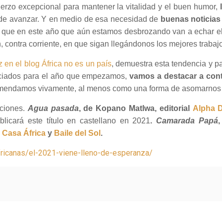
erzo excepcional para mantener la vitalidad y el buen humor,
s de avanzar. Y en medio de esa necesidad de
buenas noticias
o que en este año que aún estamos desbrozando van a echar el 
 contra corriente, en que sigan llegándonos los mejores trabajo
en el blog África no es un país
, demuestra esta tendencia y pa
unciados para el año que empezamos,
vamos a destacar a cont
comendamos vivamente, al menos como una forma de asomarnos a
iciones.
Agua pasada
, de Kopano Matlwa, editorial
Alpha 
licará este título en castellano en 2021
.
Camarada Papá
,
,
Casa África
y
Baile del Sol
.
africanas/el-2021-viene-lleno-de-esperanza/