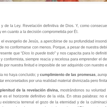
a y de la Ley. Revelación definitiva de Dios. Y, como consecu
y en cuanto a la decisión comprometida por Él.
 el evangelio de Jesús, a apercibirse de su profundidad insond
aje de no conformarse con menos. Porque, a pesar de nuestra deb
presente que “
Dios lo puede todo
” y nos capacita para lo defini
a y conformista, siempre reacia y recelosa para emprender el de
o por nuestra finitud e imposible de ser adquirido con nuestro 
ria no haya concluido; y
cumplimiento de las promesas
, aunq
r encorsetados por una realidad material divinizada pero finita
plenitud de la revelación divina,
mostrándonos su voluntad 
e es el horizonte definitivo de la vida. En otras palabras: n
 su existencia terrenal el gozo de la eternidad y de la culmina