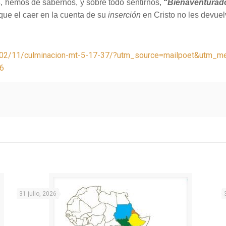
s
, hemos de sabernos, y sobre todo sentirnos,
“
Bienaventurad
 que el caer en la cuenta de su
inserción
en Cristo no les devuelv
23/02/11/culminacion-mt-5-17-37/?utm_source=mailpoet&utm_
_6
31 julio, 2026