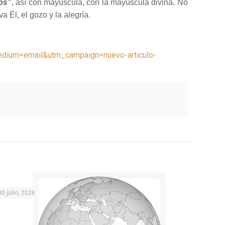
os
”
, así con mayúscula, con la mayúscula divina. No
a Él, el gozo y la alegría.
medium=email&utm_campaign=nuevo-articulo-
30 julio, 2026