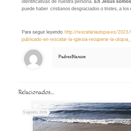
identificativas de nuestra persona.
En Jesús somo
puede haber cristianos desgraciados o tristes, a los
Para seguir leyendo:
http://rescatarlautopia.es/20
publicado-en-rescatar-la-iglesia-recuperar-la-utopia
Notice
: Trying to access array offset on value of type null in
/home/misioner/public_html/padresblancos/themes/betheme/includes/content-single.php
on line
286
PadresBlancos
Relacionados...
5 agosto, 2026