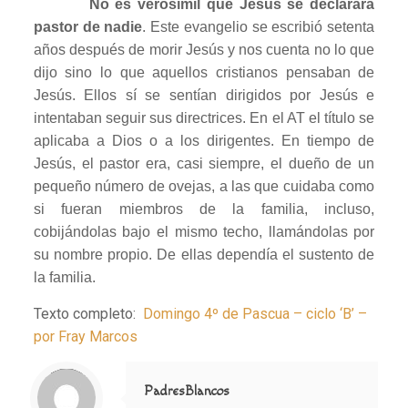
No es verosímil que Jesús se declarara
pastor de nadie
. Este evangelio se escribió setenta
años después de morir Jesús y nos cuenta no lo que
dijo sino lo que aquellos cristianos pensaban de
Jesús. Ellos sí se sentían dirigidos por Jesús e
intentaban seguir sus directrices. En el AT el título se
aplicaba a Dios o a los dirigentes. En tiempo de
Jesús, el pastor era, casi siempre, el dueño de un
pequeño número de ovejas, a las que cuidaba como
si fueran miembros de la familia, incluso,
cobijándolas bajo el mismo techo, llamándolas por
su nombre propio. De ellas dependía el sustento de
la familia.
Texto completo:
Domingo 4º de Pascua – ciclo ‘B’ –
por Fray Marcos
Notice
: Trying to access array offset on value of type null in
/home/misioner/public_html/padresblancos/themes/betheme/includes/content-single.php
on line
286
PadresBlancos