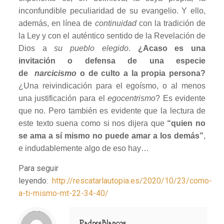
inconfundible peculiaridad de su evangelio. Y ello,
además, en línea de
continuidad
con la tradición de
la Ley y con el auténtico sentido de la Revelación de
Dios a
su pueblo elegido
.
¿Acaso es una
invitación o defensa de una especie
de
narcicismo
o de culto a la propia persona?
¿Una reivindicación para el egoísmo, o al menos
una justificación para el
egocentrismo
? Es evidente
que no. Pero también es evidente que la lectura de
este texto suena como si nos dijera que
“quien no
se ama a sí mismo no puede amar a los demás”
,
e indudablemente algo de eso hay…
Para seguir
leyendo:
http://rescatarlautopia.es/2020/10/23/como-
a-ti-mismo-mt-22-34-40/
Notice
: Trying to access array offset on value of type null in
/home/misioner/public_html/padresblancos/themes/betheme/includes/content-single.php
on line
286
PadresBlancos