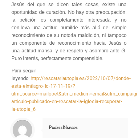
Jesús del que se dicen tales cosas, existe una
oportunidad de curación. No hay otra preocupación,
la petición es completamente interesada y no
conlleva una actitud humilde más allá del simple
reconocimiento de su notoria maldición, ni tampoco
un componente de reconocimiento hacia Jesús o
una actitud mansa, y de respeto y asombro ante él.
Puro interés, perfectamente comprensible.
Para seguir
leyendo:
http://rescatarlautopia.es/2022/10/07/donde-
esta-elmilagro-lc-17-11-19/?
utm_source=mailpoet&utm_medium=email&utm_campaig
articulo-publicado-en-rescatar-la-iglesia-recuperar-
la-utopia_6
Notice
: Trying to access array offset on value of type null in
/home/misioner/public_html/padresblancos/themes/betheme/includes/content-single.php
on line
286
PadresBlancos