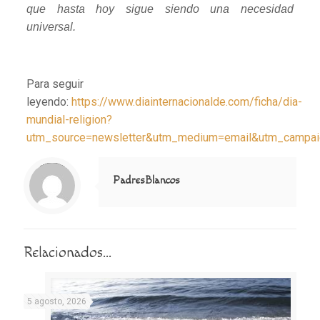
que hasta hoy sigue siendo una necesidad
universal.
Para seguir
leyendo:
https://www.diainternacionalde.com/ficha/dia-
mundial-religion?
utm_source=newsletter&utm_medium=email&utm_cam
Notice
: Trying to access array offset on value of type null in
/home/misioner/public_html/padresblancos/themes/betheme/includes/content-single.php
on line
286
PadresBlancos
Relacionados...
5 agosto, 2026