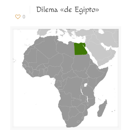
Dilema «de Egipto»
0