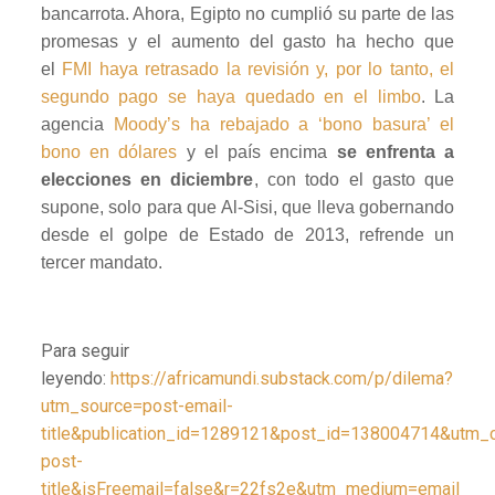
bancarrota. Ahora, Egipto no cumplió su parte de las
promesas y el aumento del gasto ha hecho que
el
FMI haya retrasado la revisión y, por lo tanto, el
segundo pago se haya quedado en el limbo
. La
agencia
Moody’s ha rebajado a ‘bono basura’ el
bono en dólares
y el país encima
se enfrenta a
elecciones en diciembre
, con todo el gasto que
supone, solo para que Al-Sisi, que lleva gobernando
desde el golpe de Estado de 2013, refrende un
tercer mandato.
Para seguir
leyendo:
https://africamundi.substack.com/p/dilema?
utm_source=post-email-
title&publication_id=1289121&post_id=138004714&utm_
post-
title&isFreemail=false&r=22fs2e&utm_medium=email