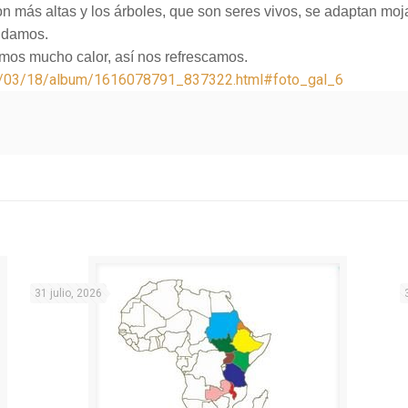
n más altas y los árboles, que son seres vivos, se adaptan mo
udamos.
imos mucho calor, así nos refrescamos.
21/03/18/album/1616078791_837322.html#foto_gal_6
31 julio, 2026