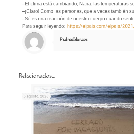
–El clima está cambiando, Nana: las temperaturas so
–¡Claro! Como las personas, que a veces también s
–Sí, es una reacción de nuestro cuerpo cuando sent
Para seguir leyendo:
https://elpais.com/elpais/20
Notice
: Trying to access array offset on value of type null in
/home/misioner/public_html/padresblancos/themes/betheme/includes/content-single.php
on line
286
PadresBlancos
Relacionados...
5 agosto, 2026