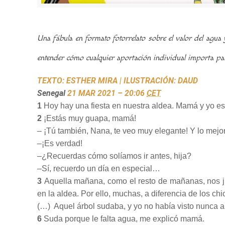
Una fábula en formato fotorrelato sobre el valor del agu
entender cómo cualquier aportación individual importa par
TEXTO: ESTHER MIRA | ILUSTRACIÓN: DAUD
Senegal
21 MAR 2021 – 20:06
CET
1
Hoy hay una fiesta en nuestra aldea. Mamá y yo e
2
¡Estás muy guapa, mamá!
– ¡Tú también, Nana, te veo muy elegante! Y lo mejor 
–¡Es verdad!
–¿Recuerdas cómo solíamos ir antes, hija?
–Sí, recuerdo un día en especial…
3
Aquella mañana, como el resto de mañanas, nos j
en la aldea. Por ello, muchas, a diferencia de los chi
(…) Aquel árbol sudaba, y yo no había visto nunca an
6
Suda porque le falta agua, me explicó mamá.