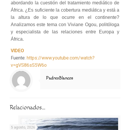
abordando la cuestión del tratamiento mediático de
África. ¿Es suficiente la cobertura mediática y está a
la altura de lo que ocurre en el continente?
Analizamos este tema con Viviane Ogou, politóloga
y especialista de las relaciones entre Europa y
África.
VIDEO
Fuente:
https://www.youtube.com/watch?
v=gVS86sS5W6o
Notice
: Trying to access array offset on value of type null in
/home/misioner/public_html/padresblancos/themes/betheme/includes/content-single.php
on line
286
PadresBlancos
Relacionados...
5 agosto, 2026