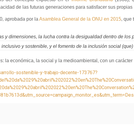
pacidad de las futuras generaciones para satisfacer sus propias
30, aprobada por la
Asamblea General de la ONU en 2015
, que 
s y dimensiones, la lucha contra la desigualdad dentro de los pa
nclusivo y sostenible, y el fomento de la inclusión social (que)
s: la económica, la social y la medioambiental, con un carácter i
sarrollo-sostenible-y-trabajo-decente-173767?
del%20da%2029%20abril%202022%20en%20The%20Conversati
20da%2029%20abril%202022%20en%20The%20Conversation%
b7613d&utm_source=campaign_monitor_es&utm_term=Desar