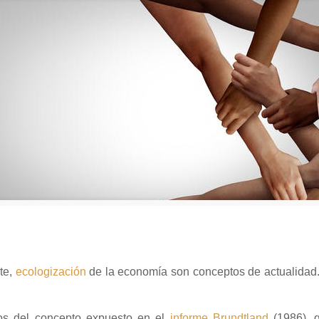
nte,
ecologización
de la economía son conceptos de actualidad. L
os del concepto expuesto en el
informe Brundtland
(1986), q