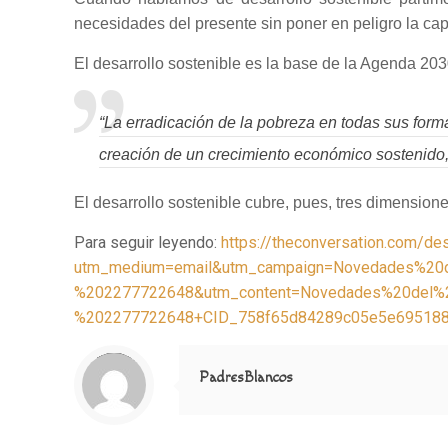
necesidades del presente sin poner en peligro la ca
El desarrollo sostenible es la base de la Agenda 20
“La erradicación de la pobreza en todas sus forma
creación de un crecimiento económico sostenido, i
El desarrollo sostenible cubre, pues, tres dimensione
Para seguir leyendo:
https://theconversation.com/de
utm_medium=email&utm_campaign=Novedades%20
%202277722648&utm_content=Novedades%20del%
%202277722648+CID_758f65d84289c05e5e69518881
Notice
: Trying to access array offset on value of type null in
/home/misioner/public_html/padresblancos/themes/betheme/includes/content-single.php
on line
286
PadresBlancos