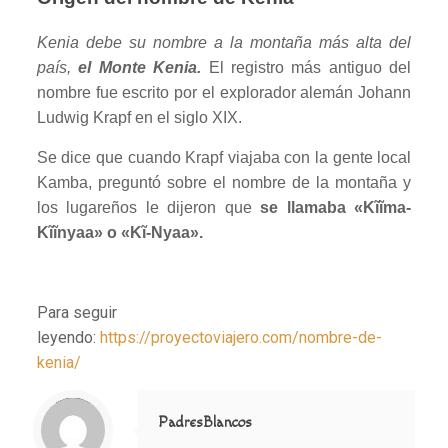
Kenia debe su nombre a la montaña más alta del
país,
el Monte Kenia.
El registro más antiguo del
nombre fue escrito por el explorador alemán Johann
Ludwig Krapf en el siglo XIX.
Se dice que cuando Krapf viajaba con la gente local
Kamba, preguntó sobre el nombre de la montaña y
los lugareños le dijeron que
se llamaba «Kĩĩma-
Kĩĩnyaa» o «Kĩ-Nyaa».
Para seguir
leyendo:
https://proyectoviajero.com/nombre-de-
kenia/
Notice
: Trying to access array offset on value of type null in
/home/misioner/public_html/padresblancos/themes/betheme/includes/content-single.php
on line
286
PadresBlancos