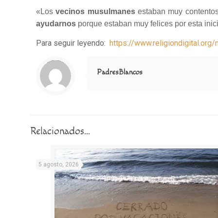
«Los
vecinos musulmanes
estaban muy contentos y
ayudarnos
porque estaban muy felices por esta inici
Para seguir leyendo:
https://www.religiondigital.or
Notice
: Trying to access array offset on value of type null in
/home/misioner/public_html/padresblancos/themes/betheme/includes/content-single.php
on line
286
PadresBlancos
Relacionados...
5 agosto, 2026