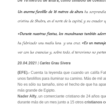
De 16 metros de altura, como símbolo de coexist
Un enorme farolillo de 16 metros de altura
ha sorprendido
cristina de Shubra, en el norte de la capital, y su creador
«Durante nuestras fiestas, los musulmanes también adorna
ha fabricado una media luna y una cruz.
«Es un mensaje 
ver con las creencias y, sobre todo, el terrorismo no perten
20.04.2021
| Carles Grau Sivera
(EFE).-
Cuenta la leyenda que cuando un califa Fat
unos farolillos para iluminar su camino. Más de mil
No es sólo su tamaño, sino el hecho de que ha apa
más grande de Egipto.
Nader Alfy
, un comerciante cristiano de 24 años q
durante más de un mes junto a 15 otros
cristianos 