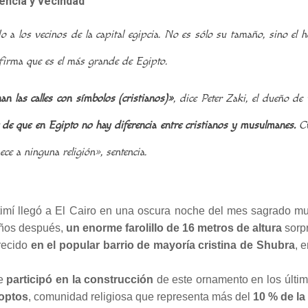
encia y vecindad
 a los vecinos de la capital egipcia. No es sólo su tamaño, sino el 
 afirma que es el más grande de Egipto.
n las calles con símbolos (cristianos)»
, dice Peter Zaki, el dueño de
de que en Egipto no hay diferencia entre cristianos y musulmanes.
Cu
ece a ninguna religión», sentencia.
imí llegó a El Cairo en una oscura noche del mes sagrado mu
 años después,
un enorme farolillo de 16 metros de altura
sorpr
recido
en el popular barrio de mayoría cristina de Shubra
, 
ue
participó en la construcción
de este ornamento en los últim
coptos
, comunidad religiosa que representa más del
10 % de la