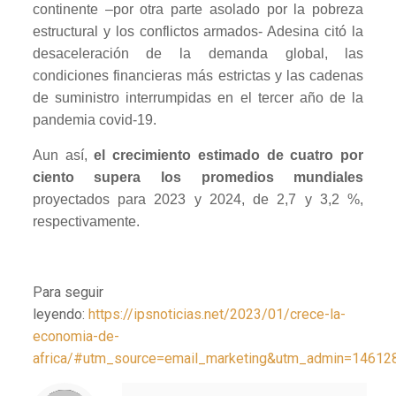
continente –por otra parte asolado por la pobreza
estructural y los conflictos armados- Adesina citó la
desaceleración de la demanda global, las
condiciones financieras más estrictas y las cadenas
de suministro interrumpidas en el tercer año de la
pandemia covid-19.
Aun así,
el crecimiento estimado de cuatro por
ciento supera los promedios mundiales
proyectados para 2023 y 2024, de 2,7 y 3,2 %,
respectivamente.
Para seguir
leyendo:
https://ipsnoticias.net/2023/01/crece-la-
economia-de-
africa/#utm_source=email_marketing&utm_admin=14612
Notice
: Trying to access array offset on value of type null in
/home/misioner/public_html/padresblancos/themes/betheme/includes/content-single.php
on line
286