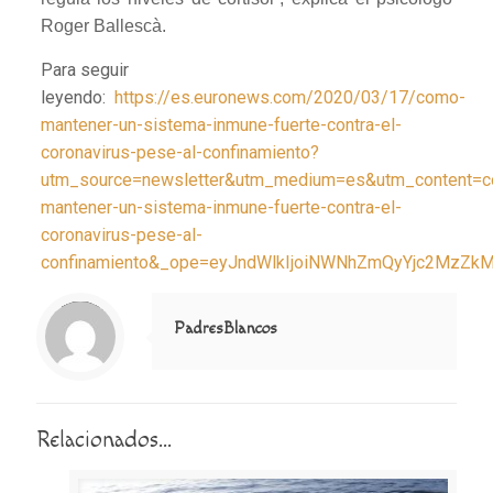
Roger Ballescà.
Para seguir
leyendo:
https://es.euronews.com/2020/03/17/como-
mantener-un-sistema-inmune-fuerte-contra-el-
coronavirus-pese-al-confinamiento?
utm_source=newsletter&utm_medium=es&utm_content=
mantener-un-sistema-inmune-fuerte-contra-el-
coronavirus-pese-al-
confinamiento&_ope=eyJndWlkIjoiNWNhZmQyYjc2Mz
Notice
: Trying to access array offset on value of type null in
/home/misioner/public_html/padresblancos/themes/betheme/includes/content-single.php
on line
286
PadresBlancos
Relacionados...