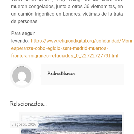
mueron congelados, junto a otros 36 vietnamitas, en
un camión frigorífico en Londres, víctimas de la trata
de personas.
Para seguir
leyendo:
https://www.religiondigital.org/solidaridad/Morir
esperanza-cobo-egidio-sant-madrid-muertos-
frontera-migranes-refugiados_0_2272272779.html
Notice
: Trying to access array offset on value of type null in
/home/misioner/public_html/padresblancos/themes/betheme/includes/content-single.php
on line
286
PadresBlancos
Relacionados...
5 agosto, 2026