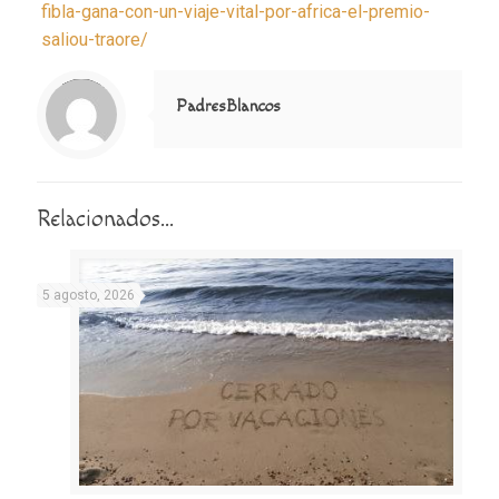
fibla-gana-con-un-viaje-vital-por-africa-el-premio-
saliou-traore/
Notice
: Trying to access array offset on value of type null in
/home/misioner/public_html/padresblancos/themes/betheme/includes/content-single.php
on line
286
PadresBlancos
Relacionados...
5 agosto, 2026